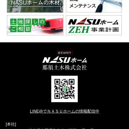
LINE@でＮＡＳＵホームの情報配信中
[本社]