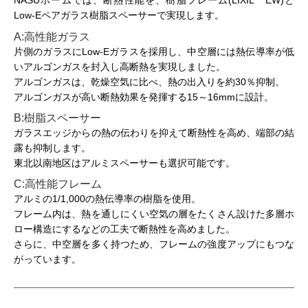
NASUホームでは、断熱性能を、樹脂フレーム(LIXIL EW)と
Low-Eペアガラス樹脂スペーサーで実現します。
A:高性能ガラス
片側のガラスにLow-Eガラスを採用し、中空層には熱伝導率が低
いアルゴンガスを封入し高断熱を実現しました。
アルゴンガスは、乾燥空気に比べ、熱の出入りを約30％抑制。
アルゴンガスが高い断熱効果を発揮する15～16mmに設計。
B:樹脂スペーサー
ガラスエッジからの熱の伝わりを抑えて断熱性を高め、端部の結
露も抑制します。
東北以南地区はアルミスペーサーも選択可能です。
C:高性能フレーム
アルミの1/1,000の熱伝導率の樹脂を使用。
フレーム内は、熱を通しにくい空気の層をたくさん設けた多層ホ
ロー構造にするなどの工夫で断熱性を高めました。
さらに、中空層を多く持つため、フレームの強度アップにもつな
がっています。