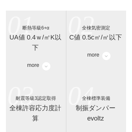
01
02
断熱等級6+α
全棟気密測定
UA値 0.4ｗ/㎡K以
C値 0.5c㎡/㎡以下
下
more
more
03
04
耐震等級3認定取得
全棟標準装備
全棟許容応力度計
制振ダンパー
算
evoltz