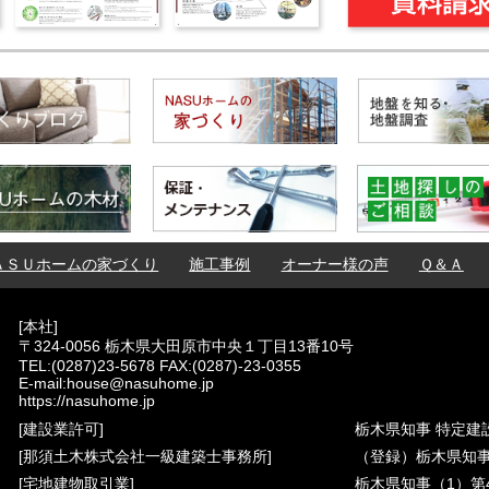
ＡＳＵホームの家づくり
施工事例
オーナー様の声
Ｑ＆Ａ
[本社]
〒324-0056 栃木県大田原市中央１丁目13番10号
TEL:(0287)23-5678 FAX:(0287)-23-0355
E-mail:house@nasuhome.jp
https://nasuhome.jp
[建設業許可]
栃木県知事 特定建設
[那須土木株式会社一級建築士事務所]
（登録）栃木県知事（
[宅地建物取引業]
栃木県知事（1）第4