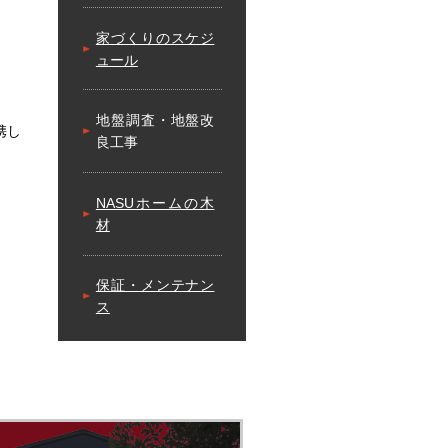
家づくりのスケジ
ュール
地盤調査・地盤改
携し
良工事
NASUホームの木
材
保証・メンテナン
ス