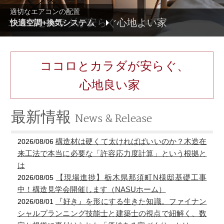
適切なエアコンの配置
ココロとカラダが安らぐ心地よい家
快適空調+換気システム
ココロとカラダが安らぐ、
心地良い家
最新情報
News & Release
構造材は硬くて太ければばいいのか？木造在
2026/08/06
来工法で本当に必要な「許容応力度計算」という根拠と
は
【現場進捗】栃木県那須町N様邸基礎工事
2026/08/05
中！構造見学会開催します（NASUホーム）
『好き』を形にする生きた知識。ファイナン
2026/08/01
シャルプランニング技能士と建築士の視点で紐解く、数