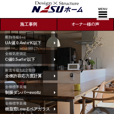
断熱等級6+α
UA値 0.4w/㎡K以下
全棟気密測定
C値0.5㎠/㎡以下
耐震等級3認定取得
全棟許容応力度計算
全棟標準装備
制振ダンパーevoltz
全棟標準装備
樹脂窓Low-Eペアガラス