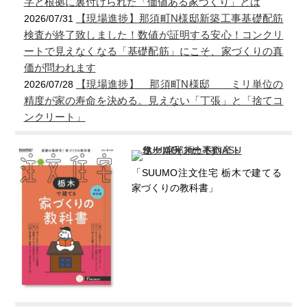
字と根拠に裏付けられた「価値ある家づくり」とは
【現場進捗】那須町N様邸新築工事基礎配筋
2026/07/31
検査が終了致しました！数値が証明する安心！コンクリ
ートで見えなくなる「基礎配筋」にこそ、家づくりの真
価が問われます
【現場進捗】 那須町N様邸 ミリ単位の
2026/07/28
精度が家の寿命を決める。見えない「丁張」と「捨てコ
ンクリート」
「SUUMO注文住宅 栃木で建てる
家づくりの教科書」