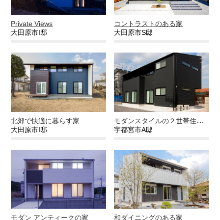
Private Views
コントラストのある家
大田原市I邸
大田原市S邸
モダンスタイルの２世帯住宅という選択
北郊で快適に暮らす家
大田原市I邸
宇都宮市A邸
モダン アンティークの家
和ダイニングのある家