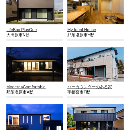
LifeBox PlusOne
My Ideal House
大田原市N邸
那須塩原市Y邸
Modern×Comfortable
バーカウンターのある家
那須塩原市A邸
宇都宮市T邸